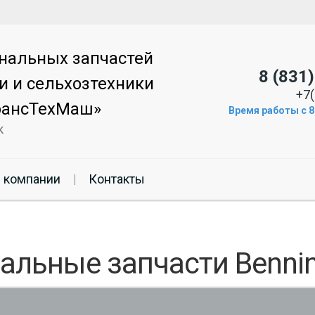
нальных запчастей
8 (831
и и сельхозтехники
+7(
рансТехМаш»
Время работы с 8:
к
 компании
Контакты
альные запчасти Benni