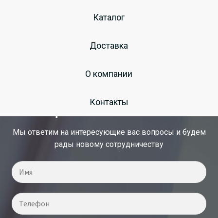
Оригинальные
Каталог
запчасти Wecon
Доставка
О компании
Запишитесь на консультацию у
Контакты
специалиста по снабжению
Мы ответим на интересующие вас вопросы и будем
рады новому сотрудничеству